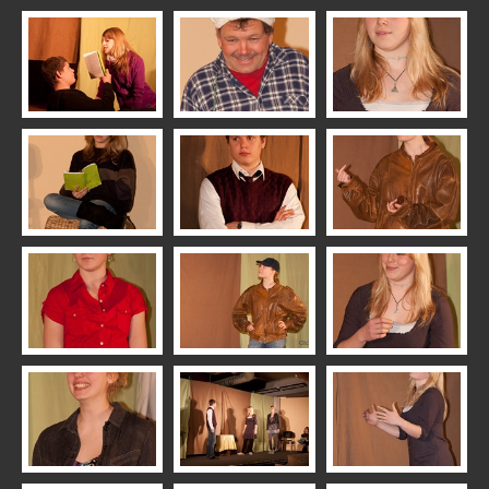
2023 Feuerwehr 112
2023 Kaktusblüten: Honolulu
2022 RFV Vereinsfest
2022 Dorfflohmarkt
2021 Advent
2020 Lichterfahrt
2020 Advent
2020 Laternen
2020 Kaktusblüten: Ein genialer Plan
2019 Weihnachtsmarkt
2019 TSV Vereinsfest