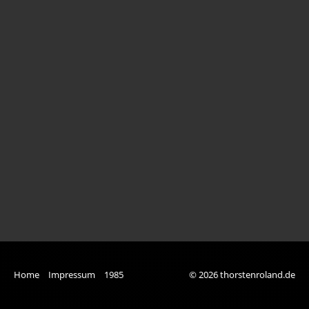
Bianca
Carmen und Mikkel I
Carmen und Mikkel II
Elias
Gehüpft
Hendrik
Imke
Ina
Jacky
Jojo & Ka
Home
Impressum
1985
© 2026 thorstenroland.de
Julia & Carmen