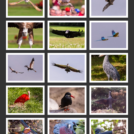
Lämmer
Libelle
Frisbee
Möwe
Patch
Schlittenhunde
Schwebefliegen
Seehunde
Theresa & Tina
Weißstorch
Vögel mit "M"