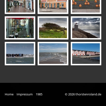
Am Strand
Leuchtturm
Bremen
Dänemark
Essen Zeche Zollverein Kokerei
Essen Grugapark
Gewitter
Hann. Münden
Holland
Landscape
Home
Impressum
1985
© 2026 thorstenroland.de
Lüneburger Heide